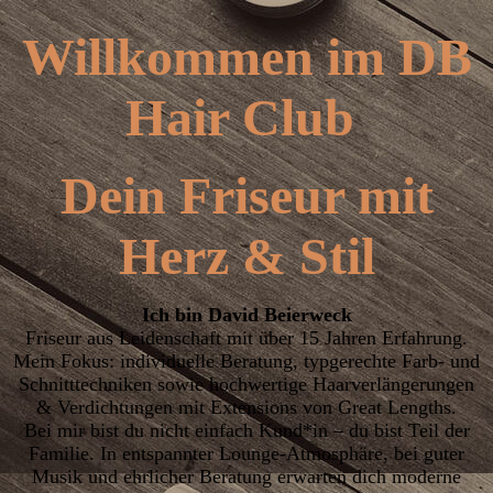
Willkommen im DB
Hair Club
Dein Friseur mit
Herz & Stil
Ich bin David Beierweck
F
riseur aus Leidenschaft mit über 15 Jahren Erfahrung.
Mein Fokus: individuelle Beratung, typgerechte Farb- und
Schnitttechniken sowie hochwertige Haarverlängerungen
& Verdichtungen mit Extensions von Great Lengths.
Bei mir bist du nicht einfach Kund*in – du bist Teil der
Familie. In entspannter Lounge-Atmosphäre, bei guter
Musik und ehrlicher Beratung erwarten dich moderne