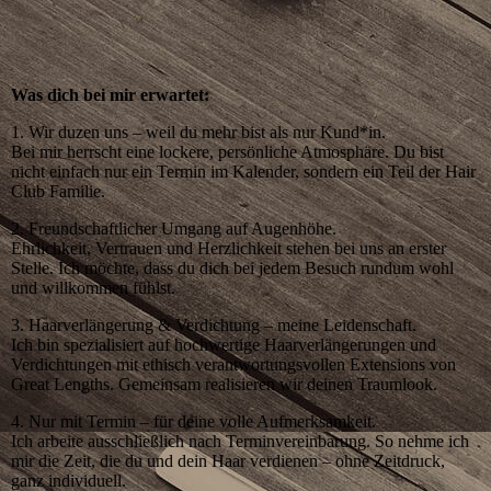
Was dich bei mir erwartet:
1. Wir duzen uns – weil du mehr bist als nur Kund*in.
Bei mir herrscht eine lockere, persönliche Atmosphäre. Du bist
nicht einfach nur ein Termin im Kalender, sondern ein Teil der Hair
Club Familie.
2. Freundschaftlicher Umgang auf Augenhöhe.
Ehrlichkeit, Vertrauen und Herzlichkeit stehen bei uns an erster
Stelle. Ich möchte, dass du dich bei jedem Besuch rundum wohl
und willkommen fühlst.
3. Haarverlängerung & Verdichtung – meine Leidenschaft.
Ich bin spezialisiert auf hochwertige Haarverlängerungen und
Verdichtungen mit ethisch verantwortungsvollen Extensions von
Great Lengths. Gemeinsam realisieren wir deinen Traumlook.
4. Nur mit Termin – für deine volle Aufmerksamkeit.
Ich arbeite ausschließlich nach Terminvereinbarung. So nehme ich
mir die Zeit, die du und dein Haar verdienen – ohne Zeitdruck,
ganz individuell.