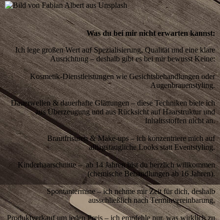
Was du bei mir nicht erwarten kannst:
Ich lege großen Wert auf Spezialisierung, Qualität und eine klare
Ausrichtung – deshalb gibt es bei mir bewusst Keine:
Kosmetik-Dienstleistungen wie Gesichtsbehandlungen oder
Augenbrauenstyling.
Dauerwellen & dauerhafte Glättungen – diese Techniken biete ich
aus Überzeugung und aus Rücksicht auf Haarstruktur und
Inhaltsstoffen nicht an.
Brautfrisuren & Make-ups – ich konzentriere mich auf
alltagstaugliche Looks statt Eventstyling.
Kinderhaarschnitte – ab 14 Jahren bist du herzlich willkommen
(chemische Behandlungen ab 16 Jahren).
Spontantermine – ich nehme mir Zeit für dich, deshalb
ausschließlich nach Terminvereinbarung.
Produktverkauf um jeden Preis – ich empfehle nur, was wirklich zu