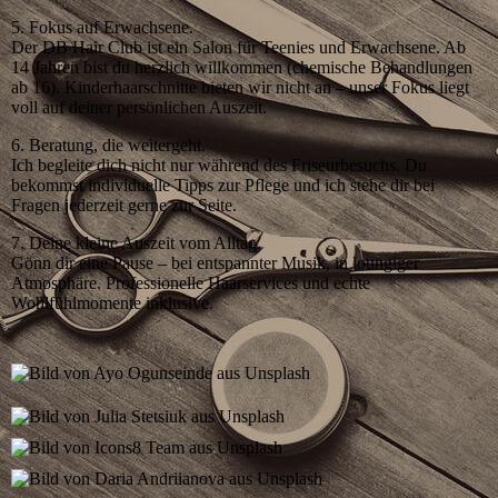
5. Fokus auf Erwachsene.
Der DB Hair Club ist ein Salon für Teenies und Erwachsene. Ab
14 Jahren bist du herzlich willkommen (chemische Behandlungen
ab 16). Kinderhaarschnitte bieten wir nicht an – unser Fokus liegt
voll auf deiner persönlichen Auszeit.
6. Beratung, die weitergeht.
Ich begleite dich nicht nur während des Friseurbesuchs. Du
bekommst individuelle Tipps zur Pflege und ich stehe dir bei
Fragen jederzeit gerne zur Seite.
7. Deine kleine Auszeit vom Alltag.
Gönn dir eine Pause – bei entspannter Musik, in loungiger
Atmosphäre. Professionelle Haarservices und echte
Wohlfühlmomente inklusive.