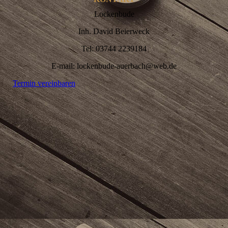
Lockenbude
Inh. David Beierweck
Tel: 03744 2239184
E-mail: lockenbude-auerbach@web.de
Termin vereinbaren