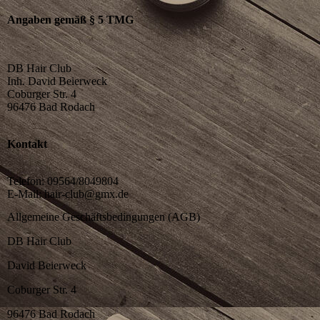
Angaben gemäß § 5 TMG
DB Hair Club
Inh. David Beierweck
Coburger Str. 4
96476 Bad Rodach
Kontakt
Telefon: 09564/8049804
E-Mail: hair-club@gmx.de
Allgemeine Geschäftsbedingungen (AGB)
DB Hair Club
David Beierweck
Coburger Str. 4
96476 Bad Rodach