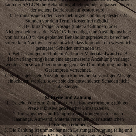
kann der SALON die Behandlung ablehnen oder anpassen, sofern
der weitere Betriebsablauf gestört wird.
3. Terminabsagen oder -verschiebungen sind bis spätestens 24
Stunden vor dem Termin kostenfrei möglich.
4. Bei kurzfristiger Absage (unter 24 Stunden) oder
Nichterscheinen ist der SALON berechtigt, eine Ausfallpauschale
von bis zu 80 % des geplanten Behandlungspreises zu berechnen,
sofern kein Nachweis erbracht wird, dass kein oder ein wesentlich
geringerer Schaden entstanden ist.
5. Bei Leistungen mit hohem Zeit- oder Materialaufwand (z. B.
Haarverlängerung) kann eine angemessene Anzahlung verlangt
werden. Diese wird bei ordnungsgemäßer Durchführung mit dem
Gesamtpreis verrechnet.
6. Bereits geleistete Anzahlungen können bei kurzfristiger Absage
einbehalten werden, soweit sie den entstandenen Schaden nicht
übersteigen.
§3 Preise und Zahlung
1. Es gelten die zum Zeitpunkt der Leistungserbringung gültigen
Preise inklusive gesetzlicher Umsatzsteuer.
2. Preisangaben sind Richtpreise und können sich je nach
Haarlänge, Aufwand, Materialverbrauch oder zusätzlichen
Leistungen erhöhen.
3. Die Zahlung ist unmittelbar nach Leistungserbringung fällig und
kann bar, per EC-Karte oder Gutschein erfolgen.