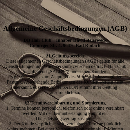
Allgemeine Geschäftsbedingungen (AGB)
DB Hair Club – Inhaber David Beierweck
Coburger Str. 4, 96476 Bad Rodach
§1 Geltungsbereich
Diese Allgemeinen Geschäftsbedingungen (AGB) gelten für alle
Dienstleistungen und Warenverkäufe zwischen dem DB Hair Club
(nachfolgend „SALON“) und seinen Kunden.
Es gilt die jeweils zum Zeitpunkt des Vertragsschlusses gültige
Fassung. Abweichende Bedingungen des Kunden werden nicht
anerkannt, es sei denn, der SALON stimmt ihrer Geltung
ausdrücklich zu.
§2 Terminvereinbarung und Stornierung
1. Termine können persönlich, telefonisch oder online vereinbart
werden. Mit der Terminbestätigung kommt ein
Dienstleistungsvertrag zustande.
2. Der Kunde verpflichtet sich, vereinbarte Termine pünktlich
wahrzunehmen. Bei einer Verspätung von mehr als 10 Minuten