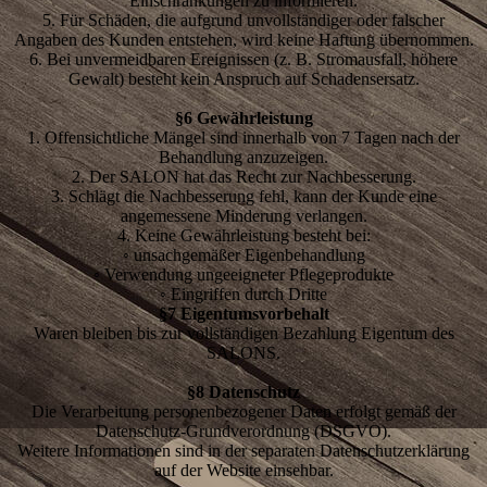
Einschränkungen zu informieren.
5. Für Schäden, die aufgrund unvollständiger oder falscher
Angaben des Kunden entstehen, wird keine Haftung übernommen.
6. Bei unvermeidbaren Ereignissen (z. B. Stromausfall, höhere
Gewalt) besteht kein Anspruch auf Schadensersatz.
§6 Gewährleistung
1. Offensichtliche Mängel sind innerhalb von 7 Tagen nach der
Behandlung anzuzeigen.
2. Der SALON hat das Recht zur Nachbesserung.
3. Schlägt die Nachbesserung fehl, kann der Kunde eine
angemessene Minderung verlangen.
4. Keine Gewährleistung besteht bei:
◦ unsachgemäßer Eigenbehandlung
◦ Verwendung ungeeigneter Pflegeprodukte
◦ Eingriffen durch Dritte
§7 Eigentumsvorbehalt
Waren bleiben bis zur vollständigen Bezahlung Eigentum des
SALONS.
§8 Datenschutz
Die Verarbeitung personenbezogener Daten erfolgt gemäß der
Datenschutz-Grundverordnung (DSGVO).
Weitere Informationen sind in der separaten Datenschutzerklärung
auf der Website einsehbar.