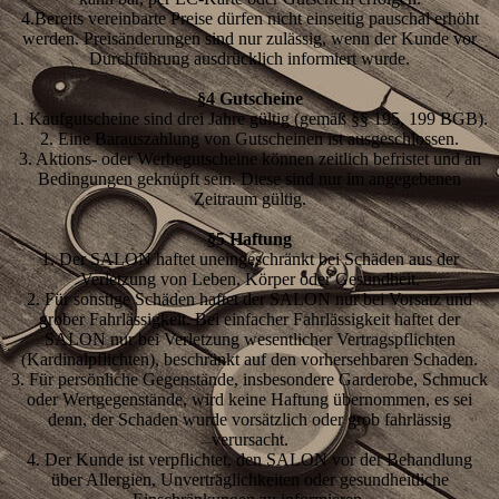
4.Bereits vereinbarte Preise dürfen nicht einseitig pauschal erhöht
werden. Preisänderungen sind nur zulässig, wenn der Kunde vor
Durchführung ausdrücklich informiert wurde.
§4 Gutscheine
1. Kaufgutscheine sind drei Jahre gültig (gemäß §§ 195, 199 BGB).
2. Eine Barauszahlung von Gutscheinen ist ausgeschlossen.
3. Aktions- oder Werbegutscheine können zeitlich befristet und an
Bedingungen geknüpft sein. Diese sind nur im angegebenen
Zeitraum gültig.
§5 Haftung
1. Der SALON haftet uneingeschränkt bei Schäden aus der
Verletzung von Leben, Körper oder Gesundheit.
2. Für sonstige Schäden haftet der SALON nur bei Vorsatz und
grober Fahrlässigkeit. Bei einfacher Fahrlässigkeit haftet der
SALON nur bei Verletzung wesentlicher Vertragspflichten
(Kardinalpflichten), beschränkt auf den vorhersehbaren Schaden.
3. Für persönliche Gegenstände, insbesondere Garderobe, Schmuck
oder Wertgegenstände, wird keine Haftung übernommen, es sei
denn, der Schaden wurde vorsätzlich oder grob fahrlässig
verursacht.
4. Der Kunde ist verpflichtet, den SALON vor der Behandlung
über Allergien, Unverträglichkeiten oder gesundheitliche